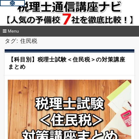
Menu
コ
タグ:
住民税
ン
テ
ン
【科目別】税理士試験＜住民税＞の対策講座
ツ
まとめ
へ
移
動