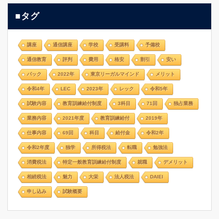
■タグ
講座
通信講座
学校
受講料
予備校
通信教育
評判
費用
格安
割引
安い
パック
2022年
東京リーガルマインド
メリット
令和4年
LEC
2023年
レック
令和5年
試験内容
教育訓練給付制度
3科目
71回
独占業務
業務内容
2021年度
教育訓練給付
2019年
仕事内容
69回
科目
給付金
令和2年
令和2年度
独学
所得税法
転職
勉強法
消費税法
特定一般教育訓練給付制度
就職
デメリット
相続税法
魅力
大栄
法人税法
DAIEI
申し込み
試験概要