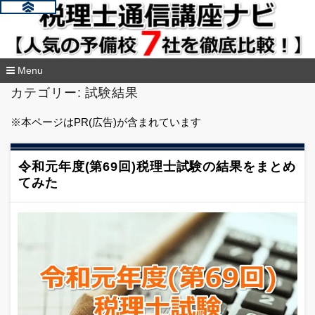
Menu
コ
カテゴリー:
試験結果
ン
テ
※本ページはPR(広告)が含まれています
ン
ツ
へ
移
令和元年度(第69回)税理士試験の結果をまとめ
動
てみた