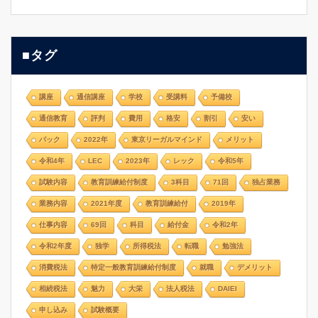
■タグ
講座
通信講座
学校
受講料
予備校
通信教育
評判
費用
格安
割引
安い
パック
2022年
東京リーガルマインド
メリット
令和4年
LEC
2023年
レック
令和5年
試験内容
教育訓練給付制度
3科目
71回
独占業務
業務内容
2021年度
教育訓練給付
2019年
仕事内容
69回
科目
給付金
令和2年
令和2年度
独学
所得税法
転職
勉強法
消費税法
特定一般教育訓練給付制度
就職
デメリット
相続税法
魅力
大栄
法人税法
DAIEI
申し込み
試験概要